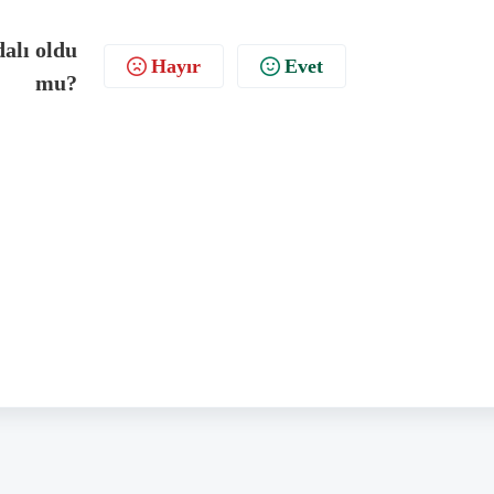
dalı oldu
Hayır
Evet
mu?