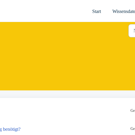
Start
Wissensdat
Ge
Ge
g benötigt?