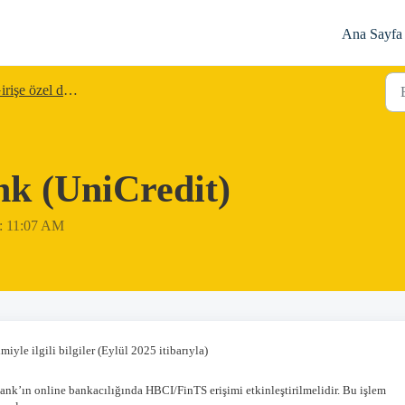
Ana Sayfa
rişe özel durumlar
k (UniCredit)
da: 11:07 AM
yle ilgili bilgiler (Eylül 2025 itibarıyla)
k’ın online bankacılığında HBCI/FinTS erişimi etkinleştirilmelidir. Bu işlem