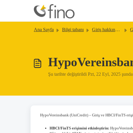
Ana içeriğe geç
Ana Sayfa
Bilgi tabanı
Giriş hakkında bilgiler
Gi
HypoVereinsban
Şu tarihte değiştirildi Pzt, 22 Eyl, 2025 şun
HypoVereinsbank (UniCredit) – Giriş ve HBCI/FinTS erişimi
HBCI/FinTS erişimini etkinleştirin:
HypoVereinsban