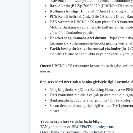
“Güvenlik” > “TAN yöntemini yönet” bölümünde ya
Banka kodu (BLZ):
70020270 (HBCI/FinTS erişim n
Kullanıcı kimliği:
10 haneli “Direct Banking Numa
PIN:
Kendi belirlediğiniz 6 ile 10 haneli Direct Ba
TAN yöntemi:
HBCI/FinTS için photoTAN yöntemi (a
Mobile Banking uygulaması ile kullanılabilir. pho
yönet” bölümünden yapılır.
Hareket sorgulamada özel durum:
HypoVereinsbank
Erişimin ilk kullanımından önceki geçmiş veriler a
Farklı hesap türleri ve kurumsal çözümler
(ör. UC
olabilir. Online bankacılıkta veya bankacılık yazıl
Öneri:
HBCI/FinTS erişiminiz henüz etkin değilse, onlin
arayın.
fino servisleri üzerinden banka girişiyle ilgili sorunla
Giriş bilgilerinizi (Direct Banking Numarası ve PI
TAN yönteminizin aktif ve çalışır durumda olduğun
Bankanızda üçüncü taraf erişiminin (TPP) etkinleşt
Sorun devam ederse, giriş bilgilerinizi, TAN yöntem
ettirin.
Yardım sayfaları ve daha fazla bilgi:
TAN yöntemleri ve HBCI/FinTS etkinleştirme
Direct Banking Numarası, PIN ve hesap türleri