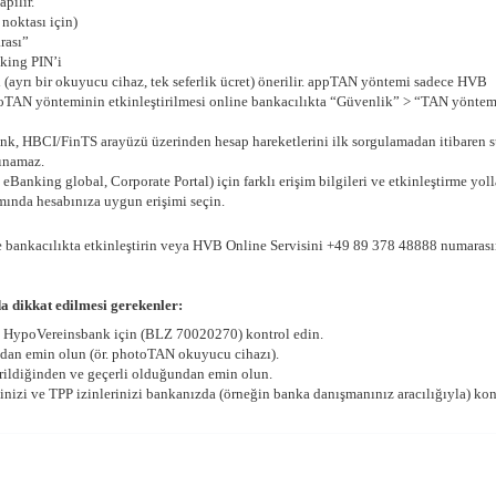
pılır.
oktası için)
rası”
nking PIN’i
yrı bir okuyucu cihaz, tek seferlik ücret) önerilir. appTAN yöntemi sadece HVB
toTAN yönteminin etkinleştirilmesi online bankacılıkta “Güvenlik” > “TAN yöntem
, HBCI/FinTS arayüzü üzerinden hesap hareketlerini ilk sorgulamadan itibaren s
lınamaz.
 eBanking global, Corporate Portal) için farklı erişim bilgileri ve etkinleştirme yoll
ımında hesabınıza uygun erişimi seçin.
e bankacılıkta etkinleştirin veya HVB Online Servisini +49 89 378 48888 numaras
rda dikkat edilmesi gerekenler:
N) HypoVereinsbank için (BLZ 70020270) kontrol edin.
dan emin olun (ör. photoTAN okuyucu cihazı).
irildiğinden ve geçerli olduğundan emin olun.
inizi ve TPP izinlerinizi bankanızda (örneğin banka danışmanınız aracılığıyla) kon