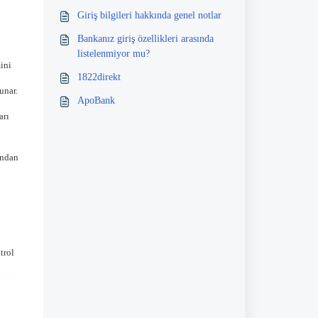
Giriş bilgileri hakkında genel notlar
Bankanız giriş özellikleri arasında
listelenmiyor mu?
ini
1822direkt
unar.
ApoBank
arı
ından
trol